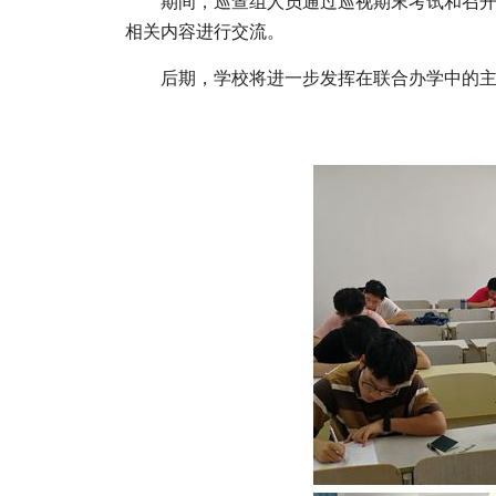
期间，
巡查组人员
通过
巡视
期末考试
和召
相关内容进行交流。
后期
，
学校
将进一步发挥在联合办学中的